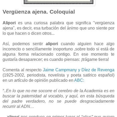
Vergüenza ajena. Coloquial
Alipori
es una curiosa palabra que significa "vergüenza
ajena", es decir, esa turbación del ánimo que uno siente por
lo que hacen o dicen otros...
Así, podemos sentir
alipori
cuando alguien hace algo
incorrecto o sencillamente inoportuno ,sobre todo si está de
alguna forma relacionado contigo. En ese momento te
gustaría desaparecer; es cuando piensas: ¡trágame tierra!
Comenta al respecto
Jaime Campmany y Díez de Revenga
(1925-2002, periodista, novelista y poeta satírico español)
en un artículo de opinión publicado en
ABC:
“..En lo que no me socorre el cerebro de la Academia es en
buscar la paternidad al vocablo, y aquí, en esta búsqueda
del padre verdadero, no se puede desgraciadamente
recurrir al ADN…
…
alipori
nos conduce en primer lugar al “alius” que quiere