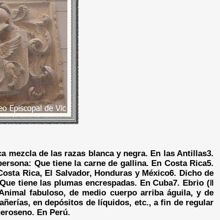
a mezcla de las razas blanca y negra. En las Antillas
3.
persona: Que tiene la carne de gallina. En Costa Rica
5.
Costa Rica, El Salvador, Honduras y México
6. Dicho de
: Que tiene las plumas encrespadas. En Cuba
7. Ebrio (‖
 Animal fabuloso, de medio cuerpo arriba águila, y de
añerías, en depósitos de líquidos, etc., a fin de regular
ueroseno. En Perú.