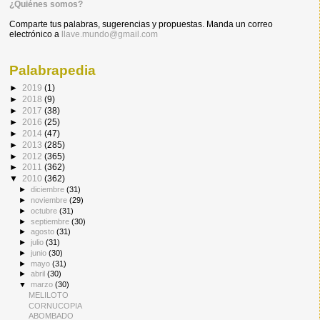
¿Quiénes somos?
Comparte tus palabras, sugerencias y propuestas. Manda un correo
electrónico a
llave.mundo@gmail.com
Palabrapedia
►
2019
(1)
►
2018
(9)
►
2017
(38)
►
2016
(25)
►
2014
(47)
►
2013
(285)
►
2012
(365)
►
2011
(362)
▼
2010
(362)
►
diciembre
(31)
►
noviembre
(29)
►
octubre
(31)
►
septiembre
(30)
►
agosto
(31)
►
julio
(31)
►
junio
(30)
►
mayo
(31)
►
abril
(30)
▼
marzo
(30)
MELILOTO
CORNUCOPIA
ABOMBADO