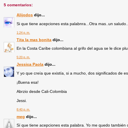
5 comentarios:
Alijodos
dijo...
Si que tiene acepciones esta palabnra...Otra mas..un saludo..
1:24 p. m.
Tita la mas bonita
dijo...
En la Costa Caribe colombiana al grifo del agua se le dice plu
5:20 p. m.
Jessica Paola
dijo...
Y yo que creía que existía, si a mucho, dos significados de es
¡Buena esa!
Abrzio desde Cali-Colombia
Jessi.
8:40 p. m.
meg
dijo...
Sí que tiene acepciones esta palabra. Yo me quedo también c