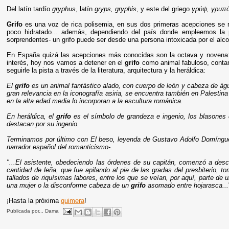
Del latín tardío
gryphus
, latín
gryps, gryphis
, y este del griego
γρύψ, γρυπ
Grifo
es una voz de rica polisemia, en sus dos primeras acepciones se re
poco hidratado... además, dependiendo del país donde empleemos la pa
sorprendentes- un grifo puede ser desde una persona intoxicada por el alcoh
En España quizá las acepciones más conocidas son la octava y novena: a
interés, hoy nos vamos a detener en el
grifo
como animal fabuloso, conta
seguirle la pista a través de la literatura, arquitectura y la heráldica:
El
grifo
es un animal fantástico alado, con cuerpo de león y cabeza de águ
gran relevancia en la iconografía asiria, se encuentra también en Palestin
en la alta edad media lo incorporan a la escultura románica.
En heráldica, el
grifo
es el símbolo de grandeza e ingenio, los blasone
destacan por su ingenio.
Terminamos por último con
El beso
, leyenda de Gustavo Adolfo Domíng
narrador español del romanticismo-.
"...El asistente, obedeciendo las órdenes de su capitán, comenzó a desc
cantidad de leña, que fue apilando al pie de las gradas del presbiterio, 
tallados de riquísimas labores, entre los que se veían, por aquí, parte de 
una mujer o la disconforme cabeza de un
grifo
asomado entre hojarasca...
¡Hasta la próxima
quimera
!
Publicada por...
Dama