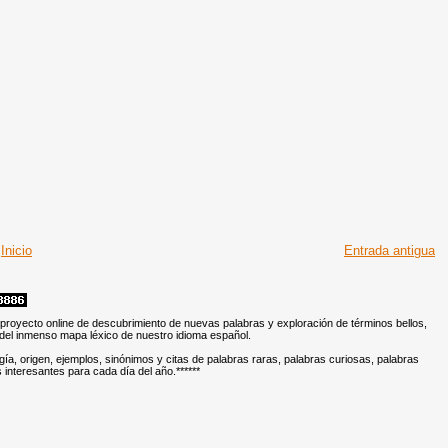
Inicio
Entrada antigua
 proyecto online de descubrimiento de nuevas palabras y exploración de términos bellos,
 del inmenso mapa léxico de nuestro idioma español.
ología, origen, ejemplos, sinónimos y citas de palabras raras, palabras curiosas, palabras
 interesantes para cada día del año.
****
**