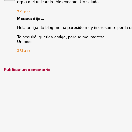
arpía o el unicornio. Me encanta. Un saludo.
9:25 p. m.
Merana dijo...
Hola amiga: tu blog me ha parecido muy interesante, por la di
Te seguiré, querida amiga, porque me interesa
Un beso
3:31 a. m.
Publicar un comentario