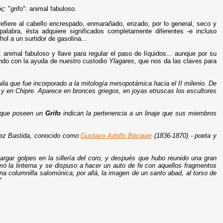
ός
: "
grifo
": animal fabuloso.
fiere al cabello encrespado, enmarañado, erizado, por lo general,
seco y
labra, ésta adquiere significados completamente diferentes -e incluso
ol a un surtidor de gasolina...
nimal fabuloso y llave para regular el paso de líquidos... aunque por su
ndo con la ayuda de nuestro custodio
Ylagares
, que nos da las claves para
ila que fue incorporado a la mitología mesopotámica hacia el II milenio. De
a y en Chipre. Aparece en bronces griegos, en joyas etruscas los escultores
s que poseen un
Grifo
indican la pertenencia a un linaje que sus miembros
uez Bastida, conocido como
Gustavo Adolfo Bécquer
(1836-1870) - poeta y
argar golpes en la sillería del coro, y después que hubo reunido una gran
tomó la linterna y se dispuso a hacer un auto de fe con aquellos fragmentos
una columnilla salomónica, por allá, la imagen de un santo abad, al torso de
"