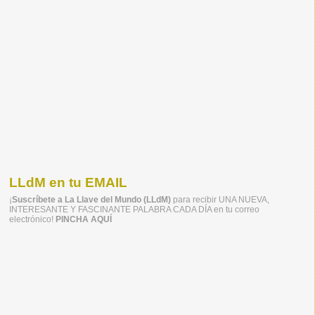
LLdM en tu EMAIL
¡
Suscríbete a La Llave del Mundo (LLdM)
para recibir UNA NUEVA,
INTERESANTE Y FASCINANTE PALABRA CADA DÍA en tu correo
electrónico!
PINCHA AQUÍ