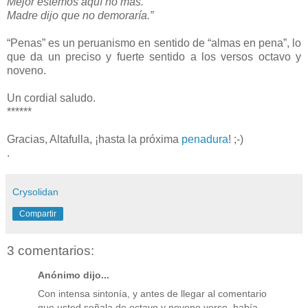
Mejor estemos aquí no más.
Madre dijo que no demoraría.”
“Penas” es un peruanismo en sentido de “almas en pena”, lo
que da un preciso y fuerte sentido a los versos octavo y
noveno.
Un cordial saludo.
******
Gracias, Altafulla, ¡hasta la próxima
penadura
! ;-)
.
Crysolidan
Compartir
3 comentarios:
Anónimo dijo...
Con intensa sintonía, y antes de llegar al comentario
que usted señala de octavo y noveno verso, había